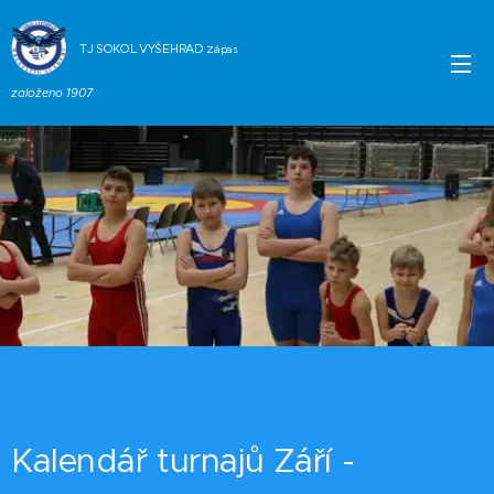
TJ SOKOL VYŠEHRAD
Zápas
založeno 1907
Kalendář turnajů Září -