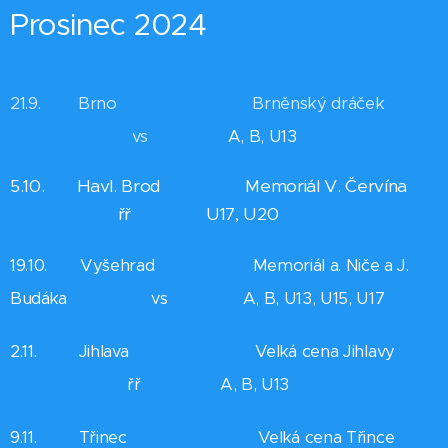
Prosinec 2024
21.9. Brno Brněnský dráček
vs
A, B, U13
5.10. Havl. Brod Memoriál V. Červína
řř U17, U20
19.10. Vyšehrad Memoriál a. Niče a J.
Budáka vs
A, B, U13, U15, U17
2.11. Jihlava
Velká cena Jihlavy
řř A, B, U13
9.11. Třinec Velká cena Třince